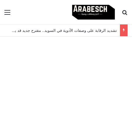
بحث عن
الق
سيارات كهربائية في السويد للجميع؟ مقترح جديد من حزب البيئة قد يغير السوق