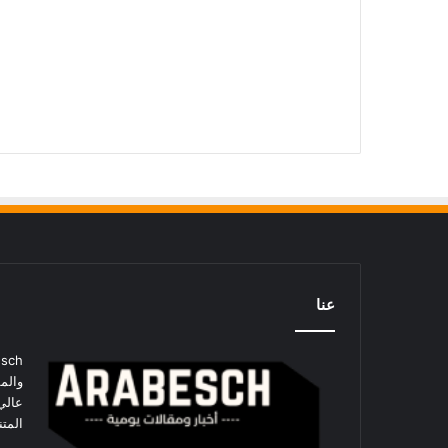
عنا
والمق
عالي 
المتن