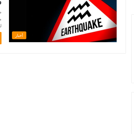
و
ل
أخبار