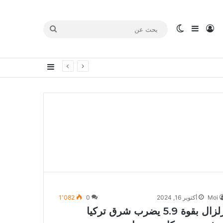
تسجيل الدخول
إضافة عمود جانبي
الوضع المظلم
بحث
عن
إضافة عمود جا
Moi
أكتوبر 16, 2024
0
1٬082
زلزال بقوة 5.9 يضرب شرق تركيا