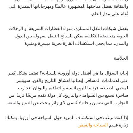
والثقافة بفضل متاحفها المشهورة عالميًا ومهرجاناتها المميزة التي
تُقام على مدار العام.
بفضل شبكات النقل الممتازة، سواء القطارات السريعة أو الرحلات
الجوية منخفضة التكلفة، يمكن للسائح التنقل بسهولة بين الدول
والمدن، مما يجعل استكشاف القارة تجربة ميسرة ومثيرة.
الخلاصة
إجابة السؤال ما هي أفضل دولة أوروبية للسياحة؟ تعتمد بشكل كبير
على اهتمامات المسافر. إيطاليا لعشاق التاريخ والفن، سويسرا
لمحبي الطبيعة، فرنسا للرومانسية والثقافة، واليونان لتجارب
ساحرة تجمع بين الشواطئ والتاريخ. كل دولة تقدم مزيجًا فريدًا من
التجارب التي تضمن رحلة لا تُنسى لأي زائر يبحث عن التميز والمتعة.
إذا كنت ترغب في استكشاف المزيد حول السياحة في أوروبا، يمكنك
زيارة قسم
السياحة والسفر
.