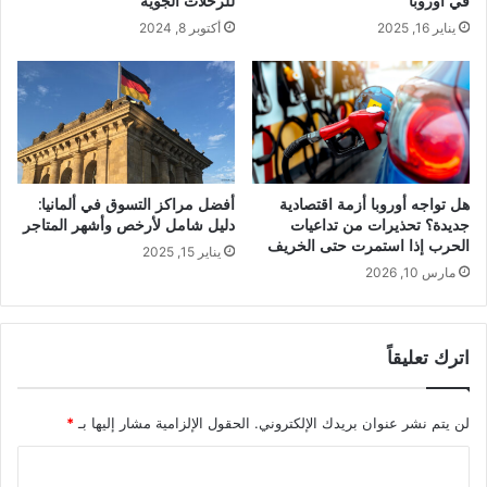
في أوروبا
للرحلات الجوية
ض
و
يناير 16, 2025
أكتوبر 8, 2024
ا
ب
ت
ا
ا
خ
ل
ل
ت
ا
س
ل
و
ش
ق
ه
هل تواجه أوروبا أزمة اقتصادية
أفضل مراكز التسوق في ألمانيا:
ف
ر
جديدة؟ تحذيرات من تداعيات
دليل شامل لأرخص وأشهر المتاجر
ي
ي
الحرب إذا استمرت حتى الخريف
يناير 15, 2025
أ
ي
مارس 10, 2026
و
ن
ر
ا
و
ي
اترك تعليقاً
ب
ر
ا
و
ف
لن يتم نشر عنوان بريدك الإلكتروني.
الحقول الإلزامية مشار إليها بـ
*
ب
ر
ا
ا