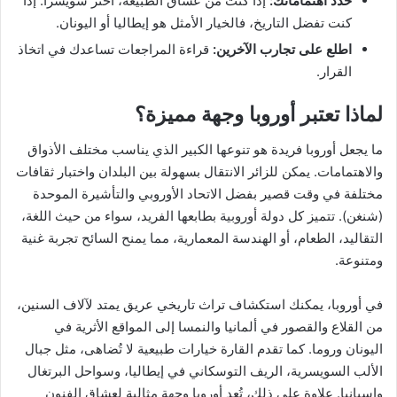
حدد اهتماماتك:
إذا كنت من عشاق الطبيعة، اختر سويسرا. إذا
كنت تفضل التاريخ، فالخيار الأمثل هو إيطاليا أو اليونان.
اطلع على تجارب الآخرين:
قراءة المراجعات تساعدك في اتخاذ
القرار.
لماذا تعتبر أوروبا وجهة مميزة؟
ما يجعل أوروبا فريدة هو تنوعها الكبير الذي يناسب مختلف الأذواق
والاهتمامات. يمكن للزائر الانتقال بسهولة بين البلدان واختبار ثقافات
مختلفة في وقت قصير بفضل الاتحاد الأوروبي والتأشيرة الموحدة
(شنغن). تتميز كل دولة أوروبية بطابعها الفريد، سواء من حيث اللغة،
التقاليد، الطعام، أو الهندسة المعمارية، مما يمنح السائح تجربة غنية
ومتنوعة.
في أوروبا، يمكنك استكشاف تراث تاريخي عريق يمتد لآلاف السنين،
من القلاع والقصور في ألمانيا والنمسا إلى المواقع الأثرية في
اليونان وروما. كما تقدم القارة خيارات طبيعية لا تُضاهى، مثل جبال
الألب السويسرية، الريف التوسكاني في إيطاليا، وسواحل البرتغال
وإسبانيا. علاوة على ذلك، تُعد أوروبا وجهة مثالية لعشاق الفنون