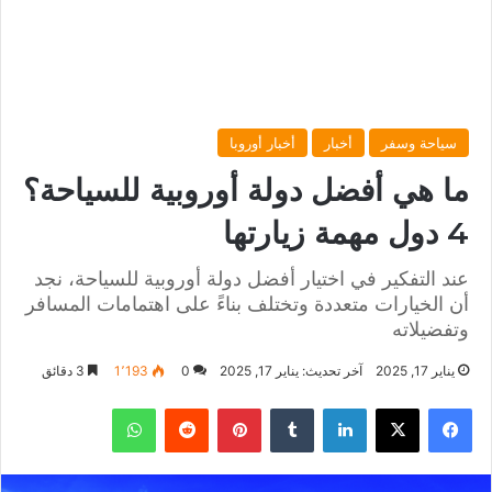
سياحة وسفر
أخبار
أخبار أوروبا
ما هي أفضل دولة أوروبية للسياحة؟
4 دول مهمة زيارتها
عند التفكير في اختيار أفضل دولة أوروبية للسياحة، نجد
أن الخيارات متعددة وتختلف بناءً على اهتمامات المسافر
وتفضيلاته
يناير 17, 2025
آخر تحديث: يناير 17, 2025
0
1٬193
3 دقائق
فيسبوك
‫X
لينكدإن
‏Tumblr
بينتيريست
‏Reddit
واتساب