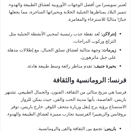
تُعتبر سويسرا من أفضل الوجهات الأوروبية لعشاق الطبيعة والهدوء.
تتميز البلاد بمناظرها الجبلية الخلابة وبحيراتها الساحرة، مما يجعلها
خيارًا مثاليًا للاسترخاء والمغامرة.
إنترلاكن:
تُعد نقطة جذب رئيسية لمحبي الأنشطة الجبلية مثل
التزلج وركوب الدراجات.
زيرمات:
وجهة مثالية لعشاق تسلق الجبال، مع إطلالات مذهلة
على جبل ماترهورن.
بحيرة جنيف:
تقدم مناظر رائعة وسط طبيعة هادئة.
فرنسا: الرومانسية والثقافة
فرنسا هي مزيج مثالي من الثقافة، الفنون، والجمال الطبيعي. تشتهر
باريس، العاصمة، بأنها مدينة الحب والفن، حيث يمكن للزوار
الاستمتاع برؤية برج إيفل وزيارة متحف اللوفر. خارج باريس، توفر
بروفانس والريفييرا الفرنسية تجارب مميزة لعشاق الطبيعة والهدوء.
باريس:
تجمع بين الثقافة والفن والرومانسية.