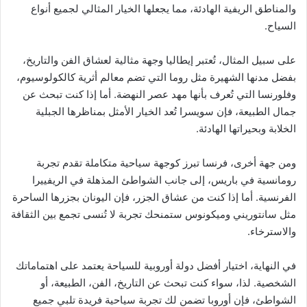
والمناطق الريفية الهادئة، مما يجعلها الخيار المثالي لجميع أنواع
السياح.
على سبيل المثال، تُعتبر إيطاليا وجهة مثالية لعشاق الفن والتاريخ،
بفضل مدنها الشهيرة مثل روما التي تضم معالم أثرية كالكولوسيوم،
وفلورنسا التي تُعرف بأنها مهد عصر النهضة. أما إذا كنت تبحث عن
جمال الطبيعة، فإن سويسرا تُعد الخيار الأمثل بمناظرها الجبلية
الخلابة وبحيراتها الهادئة.
ومن جهة أخرى، فرنسا تبرز كوجهة سياحية متكاملة تقدم تجربة
رومانسية في باريس، إلى جانب الشواطئ المذهلة في الريفييرا
الفرنسية. أما إذا كنت من عشاق الجزر، فإن اليونان بجزرها الساحرة
مثل سانتوريني وميكونوس ستمنحك تجربة لا تُنسى تجمع بين الثقافة
والاسترخاء.
في النهاية، اختيار أفضل دولة أوروبية للسياحة يعتمد على اهتماماتك
الشخصية. لذا، سواء كنت تبحث عن التاريخ، الفن، الطبيعة، أو
الشواطئ، فإن أوروبا تضمن لك تجربة سياحية فريدة تلبي جميع