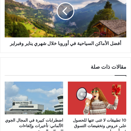
ض
ن
ل
ه
ا
ا
ل
ل
أ
ل
م
ح
ا
ص
ك
أفضل الأماكن السياحية في أوروبا خلال شهري يناير وفبراير
و
ن
ل
ا
ع
ل
مقالات ذات صلة
ل
س
ى
ي
ع
ا
ر
ح
و
ي
ض
ة
و
ف
ت
ي
خ
أ
10 تطبيقات لا غنى عنها للحصول
اضطرابات كبيرة في المجال الجوي
ف
و
على عروض وتخفيضات التسوق
الألماني: تأخيرات وإلغاءات
ي
ر