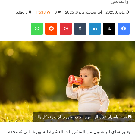
والمغص
مايو 6, 2025
آخر تحديث: مايو 6, 2025
0
1٬538
3 دقائق
فيسبوك
‫X
لينكدإن
‏Tumblr
بينتيريست
‏Reddit
واتساب
فوائد وأضرار شرب اليانسون للرضع: ما يجب أن يعرفه كل والد
يعتبر شاي اليانسون من المشروبات العشبية الشهيرة التي تُستخدم