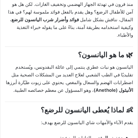
منذ قرون في تهدئة الجهاز الهضمي وتخفيف الغازات. لكن هل هو
آمن للأطفال الرضع؟ وهل يقدم بالفعل فوائد ملموسة لهم؟ في هذا
المقال، نناقش بشكل شامل
فوائد وأضرار شرب اليانسون للرضع
،
وكيفية استخدامه بطريقة آمنة، بناءً على ما يقوله خبراء التغذية
والأطباء.
🌿 ما هو اليانسون؟
اليانسون هو نبات عطري ينتمي إلى عائلة البقدونس، ويُستخدم
تقليديًا في الطب الشعبي لعلاج العديد من المشكلات الصحية مثل
اضطرابات الهضم والسعال والمغص. يحتوي على زيوت طيّارة أبرزها
الأنيثول (Anethole)
، وهو المسؤول عن معظم خصائصه الطبية.
👶 لماذا يُعطى اليانسون للرضع؟
يقدم الآباء والأمهات شاي اليانسون للرضع بهدف:
تخفيف
المغص
والغازات المزعجة